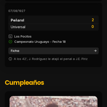
07/08/1927
2
Peñarol
0
Universal
Los Pocitos
Campeonato Uruguayo - Fecha 18
Ficha
A los 42', J. Rodríguez le atajó el penal a J.E. Píriz
Cumpleaños