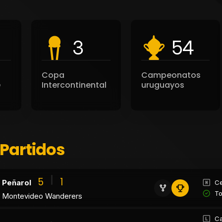
3
54
Copa
Campeonatos
e
Intercontinental
uruguayos
 Partidos
5
1
Peñarol
Ce
To
Montevideo Wanderers
Ca