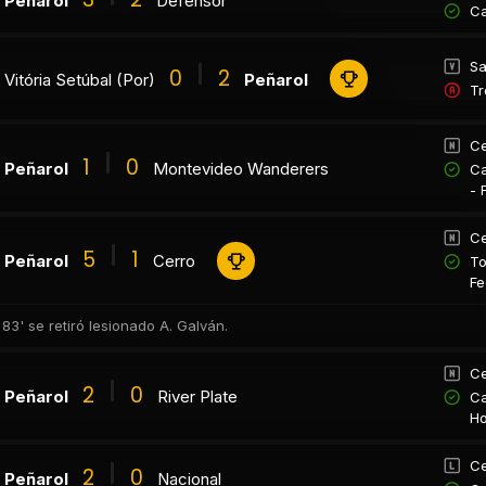
Peñarol
Defensor
Ca
Sa
0
2
Vitória Setúbal (Por)
Peñarol
Tr
Ce
1
0
Peñarol
Montevideo Wanderers
Ca
- 
Ce
5
1
Peñarol
Cerro
To
Fe
 83' se retiró lesionado A. Galván.
Ce
2
0
Peñarol
River Plate
Ca
Ho
Ce
2
0
Peñarol
Nacional