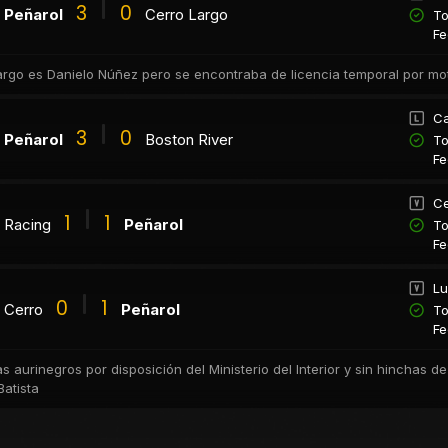
3
0
Peñarol
Cerro Largo
To
Fe
Largo es Danielo Núñez pero se encontraba de licencia temporal por mo
Ca
3
0
Peñarol
Boston River
To
Fe
Ce
1
1
Racing
Peñarol
To
Fe
Lu
0
1
Cerro
Peñarol
To
Fe
s aurinegros por disposición del Ministerio del Interior y sin hinchas d
atista