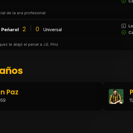
Ca
cial de la era profesional
Lo
2
0
Peñarol
Universal
Ca
guez le atajó el penal a J.E. Píriz
años
n Paz
959
1