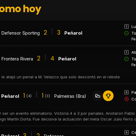
como hoy
Lu
2
3
Defensor Sporting
Peñarol
To
Fe
At
2
4
Frontera Rivera
Peñarol
To
Fe
s le atajó un penal a M. Velazco que solo descontó en el rebote
Pa
1
1
Peñarol
Palmeiras (Bra)
(4)
(3)
Co
r ser un evento eliminatorio. Victoria 4 a 3 por penales. Anotaron Pabl
ego Martín Dorta. Fue decisiva la actuación del meta Oscar Julio Ferro 
Ce
3
2