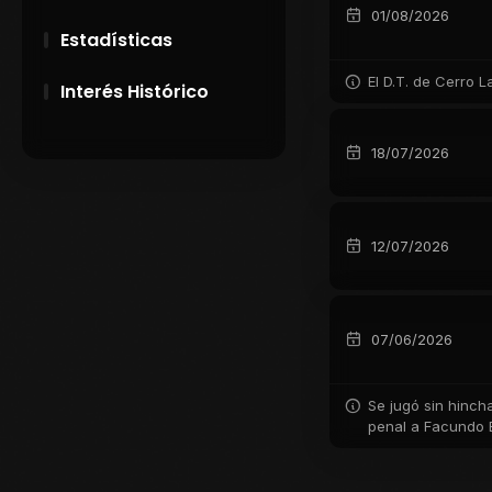
01/08/2026
Estadísticas
El D.T. de Cerro 
Interés Histórico
28 de Setiembre de
18/07/2026
1891
Campeonatos
Uruguayos 1924 y
12/07/2026
1926
El origen del nombre
Peñarol
07/06/2026
Se jugó sin hincha
penal a Facundo B