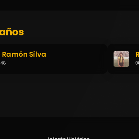
años
 Ramón Silva
948
0