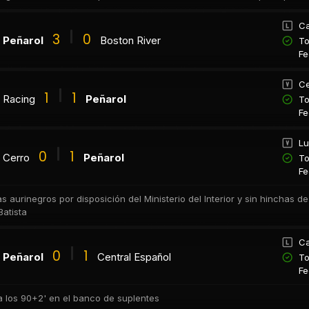
Ca
3
0
Peñarol
Boston River
To
Fe
Ce
1
1
Racing
Peñarol
To
Fe
Lu
0
1
Cerro
Peñarol
To
Fe
s aurinegros por disposición del Ministerio del Interior y sin hinchas d
atista
Ca
0
1
Peñarol
Central Español
To
Fe
 los 90+2' en el banco de suplentes