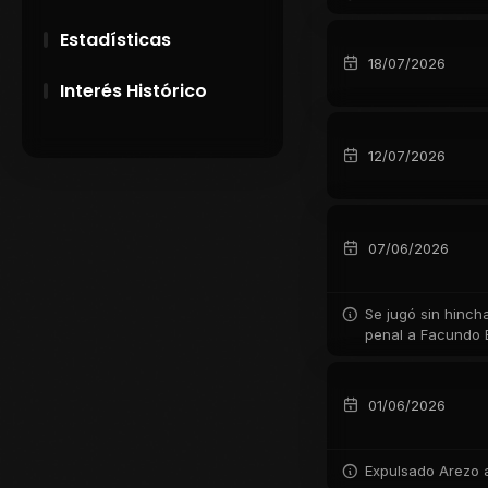
Estadísticas
18/07/2026
Interés Histórico
28 de Setiembre de
12/07/2026
1891
Campeonatos
Uruguayos 1924 y
07/06/2026
1926
El origen del nombre
Se jugó sin hincha
Peñarol
penal a Facundo B
01/06/2026
Expulsado Arezo a