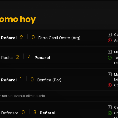
como hoy
Ce
2
0
Peñarol
Ferro Carril Oeste (Arg)
Am
Mu
2
4
Rocha
Peñarol
To
Fe
Mu
1
0
Ib
Peñarol
Benfica (Por)
Co
r ser un evento eliminatorio
Ce
0
3
Defensor
Peñarol
Co