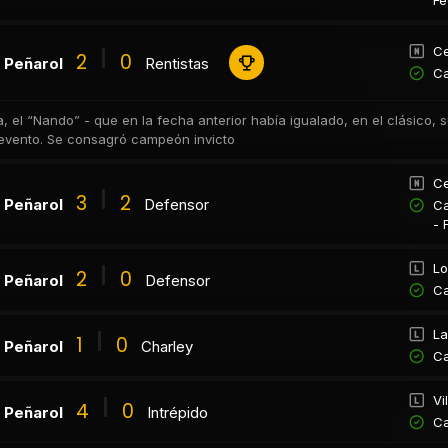
Fe
Ce
2
0
Peñarol
Rentistas
Ca
, el “Nando” - que en la fecha anterior había igualado, en el clásico, 
 evento. Se consagró campeón invicto
Ce
3
2
Peñarol
Defensor
Ca
- 
Lo
2
0
Peñarol
Defensor
Ca
La
1
0
Peñarol
Charley
Ca
Vi
4
0
Peñarol
Intrépido
Ca