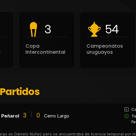
3
54
Copa
Campeonatos
e
Intercontinental
uruguayos
 Partidos
Ca
3
0
Peñarol
Cerro Largo
To
Fe
Largo es Danielo Núñez pero se encuentraba de licencia temporal por m