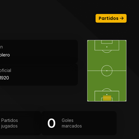
Partidos
ón
olero
ficial
1920
0
Partidos
Goles
jugados
marcados