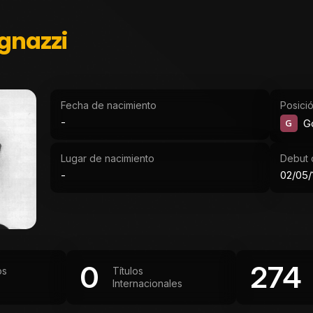
gnazzi
Fecha de nacimiento
Posici
-
G
G
Lugar de nacimiento
Debut o
-
02/05/
0
274
os
Títulos
Internacionales