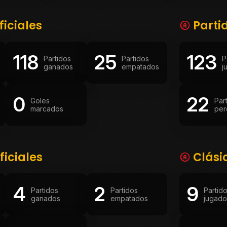
ficiales
Parti
118
25
123
Partidos
Partidos
P
ganados
empatados
j
0
22
Goles
Par
marcados
per
ficiales
Clási
4
2
9
Partidos
Partidos
Partid
ganados
empatados
jugado