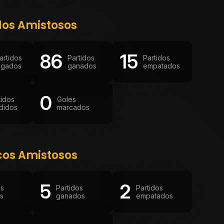
dos Amistosos
86
15
artidos
Partidos
Partidos
ugados
ganados
empatados
0
tidos
Goles
didos
marcados
cos Amistosos
5
2
os
Partidos
Partidos
s
ganados
empatados