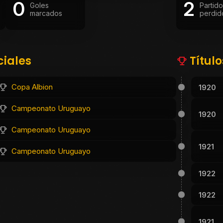
0
2
Goles
Partid
marcados
perdid
ciales
Títul
Copa Albion
1920
Campeonato Uruguayo
1920
Campeonato Uruguayo
1921
Campeonato Uruguayo
1922
1922
1921