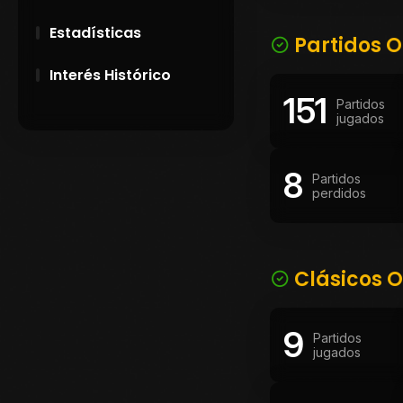
Estadísticas
Partidos O
Interés Histórico
151
Partidos
28 de Setiembre de
jugados
1891
8
Campeonatos
Partidos
perdidos
Uruguayos 1924 y
1926
El origen del nombre
Peñarol
Clásicos O
9
Partidos
jugados