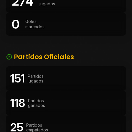
274
jugados
0
Goles
marcados
Partidos Oficiales
151
Partidos
jugados
118
Partidos
ganados
25
Partidos
empatados