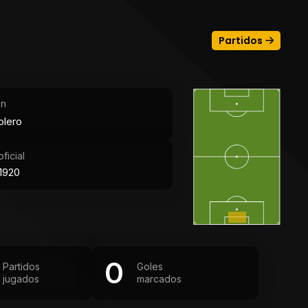
Partidos
ón
olero
ficial
1920
0
Partidos
Goles
jugados
marcados