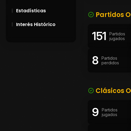
Estadísticas
Partidos O
Interés Histórico
151
Partidos
28 de Setiembre de
jugados
1891
8
Campeonatos
Partidos
perdidos
Uruguayos 1924 y
1926
El origen del nombre
Peñarol
Clásicos O
9
Partidos
jugados