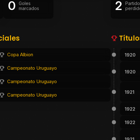
0
2
Goles
Partid
marcados
perdid
ciales
Títul
Copa Albion
1920
Campeonato Uruguayo
1920
Campeonato Uruguayo
1921
Campeonato Uruguayo
1922
1922
1921