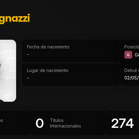
gnazzi
Fecha de nacimiento
Posici
-
G
G
Lugar de nacimiento
Debut o
-
02/05/
0
274
os
Títulos
Internacionales