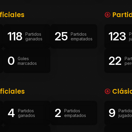
ficiales
Parti
118
25
123
Partidos
Partidos
P
ganados
empatados
j
0
22
Goles
Par
marcados
per
ficiales
Clási
4
2
9
Partidos
Partidos
Partid
ganados
empatados
jugado