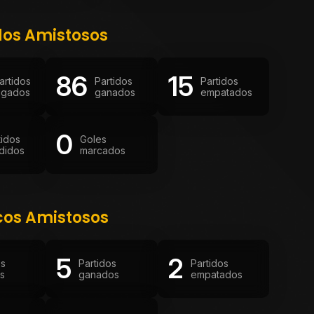
dos Amistosos
86
15
artidos
Partidos
Partidos
ugados
ganados
empatados
0
tidos
Goles
didos
marcados
cos Amistosos
5
2
os
Partidos
Partidos
s
ganados
empatados