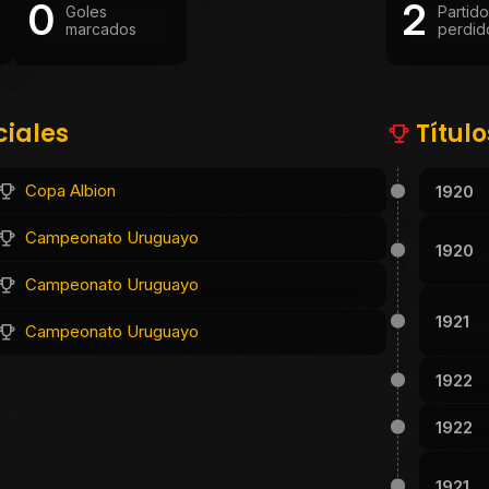
0
2
Goles
Partid
marcados
perdid
ciales
Títul
Copa Albion
1920
Campeonato Uruguayo
1920
Campeonato Uruguayo
1921
Campeonato Uruguayo
1922
1922
1921