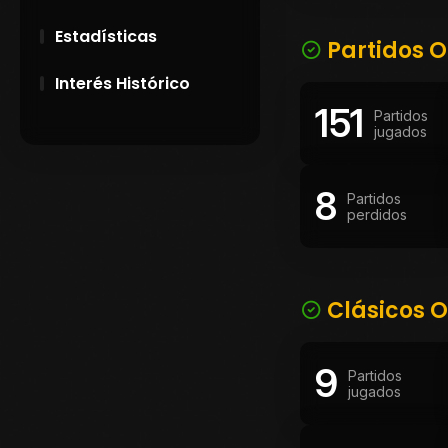
Estadísticas
Partidos O
Interés Histórico
151
Partidos
28 de Setiembre de
jugados
1891
8
Campeonatos
Partidos
perdidos
Uruguayos 1924 y
1926
El origen del nombre
Peñarol
Clásicos O
9
Partidos
jugados