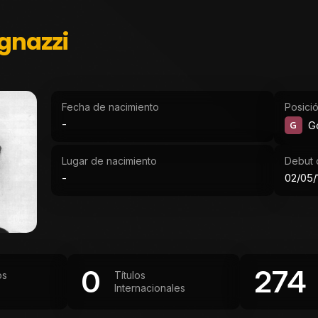
gnazzi
Fecha de nacimiento
Posici
-
G
G
Lugar de nacimiento
Debut o
-
02/05/
0
274
os
Títulos
Internacionales