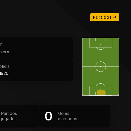
Partidos
ón
olero
ficial
1920
0
Partidos
Goles
jugados
marcados