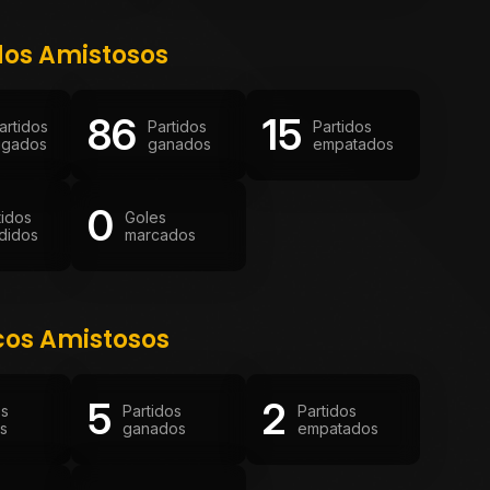
dos Amistosos
86
15
artidos
Partidos
Partidos
ugados
ganados
empatados
0
tidos
Goles
didos
marcados
cos Amistosos
5
2
os
Partidos
Partidos
s
ganados
empatados