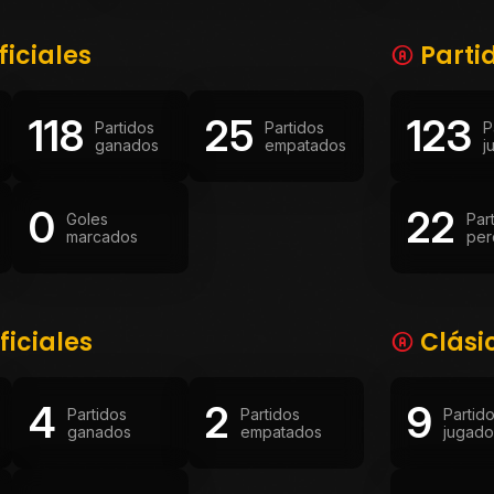
ficiales
Parti
118
25
123
Partidos
Partidos
P
ganados
empatados
j
0
22
Goles
Par
marcados
per
ficiales
Clási
4
2
9
Partidos
Partidos
Partid
ganados
empatados
jugado