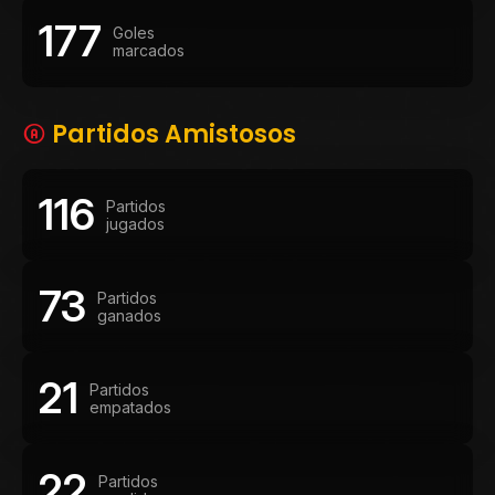
177
Goles
marcados
Partidos Amistosos
116
Partidos
jugados
73
Partidos
ganados
21
Partidos
empatados
22
Partidos