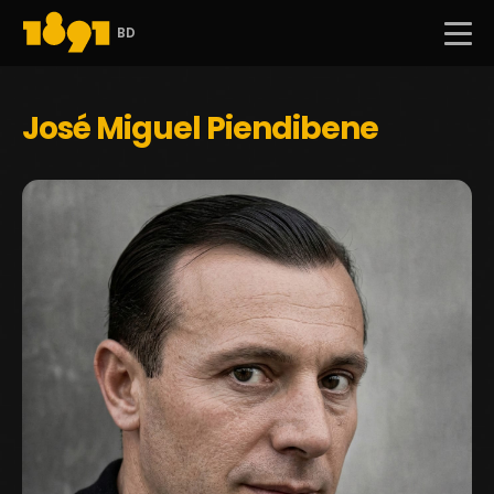
BD
José Miguel Piendibene