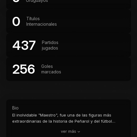
Uruguayos
0
Títulos
Internacionales
437
Partidos
jugados
256
Goles
marcados
Bio
El inolvidable "Maestro", fue una de las figuras más
extraordinarias de la historia de Peñarol y del fútbol
sudamericano. Admirado por rivales, periodistas y
ver más
especialistas de su época por su excepcional técnica,