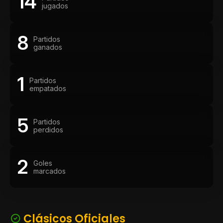
14
jugados
8
Partidos
ganados
1
Partidos
empatados
5
Partidos
perdidos
2
Goles
marcados
Clásicos Oficiales