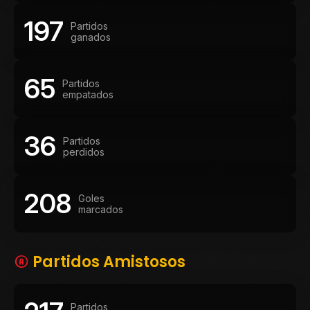
197
Partidos
ganados
65
Partidos
empatados
36
Partidos
perdidos
208
Goles
marcados
Partidos Amistosos
Partidos