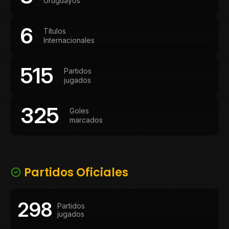
Uruguayos
6
Títulos
Internacionales
515
Partidos
jugados
325
Goles
marcados
Partidos Oficiales
298
Partidos
jugados