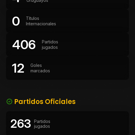
Uruguayos
0
Títulos
Internacionales
406
Partidos
jugados
12
Goles
marcados
Partidos Oficiales
263
Partidos
jugados