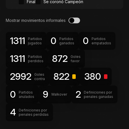
Final
Se coronó Campeón
Mostrar movimientos informales
1311
0
0
Partidos
Partidos
Partidos
jugados
ganados
empatados
1311
872
Partidos
Goles
perdidos
favor
2992
822
380
Goles
contra
0
9
2
Partidos
Definiciones por
Walkover
anulados
penales ganadas
4
Definiciones por
penales perdidas