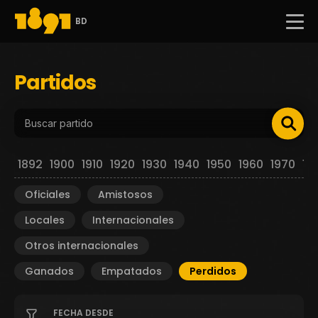
BD
Partidos
1892
1900
1910
1920
1930
1940
1950
1960
1970
19
Oficiales
Amistosos
Locales
Internacionales
Otros internacionales
Ganados
Empatados
Perdidos
FECHA DESDE