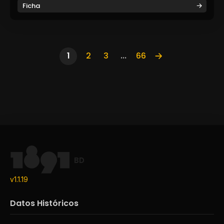
Ficha
1
2
3
...
66
BD
v1.1.19
Datos Históricos