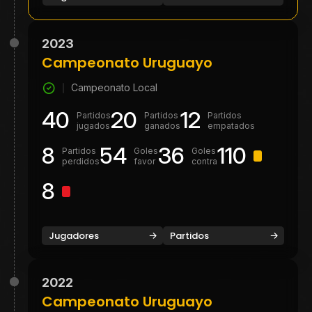
2023
Campeonato Uruguayo
Campeonato Local
40
20
12
Partidos
Partidos
Partidos
jugados
ganados
empatados
8
54
36
110
Partidos
Goles
Goles
perdidos
favor
contra
8
Jugadores
Partidos
2022
Campeonato Uruguayo