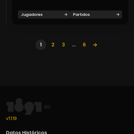
Jugadores
Partidos
1
2
3
...
6
BD
v1.1.19
Datos Históricos