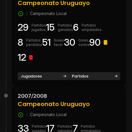
Campeonato Uruguayo
Campeonato Local
29
15
6
Partidos
Partidos
Partidos
jugados
ganados
empatados
8
51
30
90
Partidos
Goles
Goles
perdidos
favor
contra
12
Jugadores
Partidos
2007/2008
Campeonato Uruguayo
Campeonato Local
33
17
7
Partidos
Partidos
Partidos
jugados
ganados
empatados