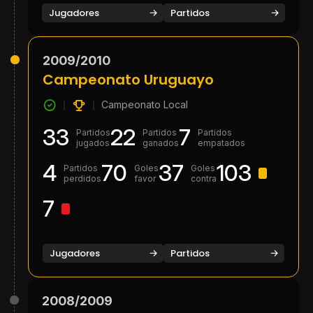
Jugadores
Partidos
2009/2010
Campeonato Uruguayo
Campeonato Local
33
22
7
Partidos
Partidos
Partidos
jugados
ganados
empatados
4
70
37
103
Partidos
Goles
Goles
perdidos
favor
contra
7
Jugadores
Partidos
2008/2009