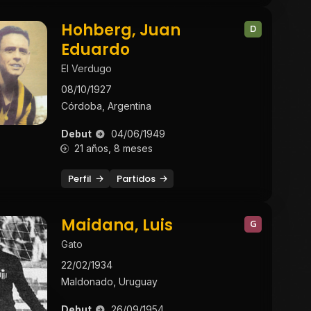
Hohberg, Juan
D
Eduardo
El Verdugo
08/10/1927
Córdoba, Argentina
Debut
04/06/1949
21 años, 8 meses
Perfil
Partidos
Maidana, Luis
G
Gato
22/02/1934
Maldonado, Uruguay
Debut
26/09/1954