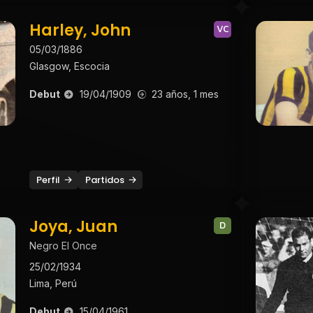
Harley, John
VC
05/03/1886
Glasgow, Escocia
Debut
19/04/1909
23 años, 1 mes
Perfil
Partidos
Joya, Juan
D
Negro El Once
25/02/1934
Lima, Perú
Debut
15/04/1961