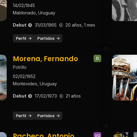
14/02/1945
Maldonado, Uruguay
Debut
31/03/1965
20 años, 1 mes
Perfil
Partidos
Morena, Fernando
D
Potrillo
02/02/1952
Montevideo, Uruguay
Debut
17/02/1973
21 años
Perfil
Partidos
Pacheco, Antonio
VO