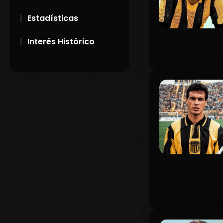
Estadísticas
Interés Histórico
28 de Setiembre de
1891
Campeonatos
Uruguayos 1924 y
1926
El origen del nombre
Peñarol