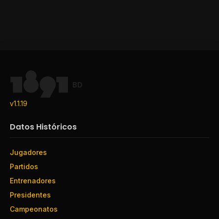
BD
v1.1.19
Datos Históricos
Jugadores
Ma
Partidos
Entrenadores
Presidentes
Campeonatos