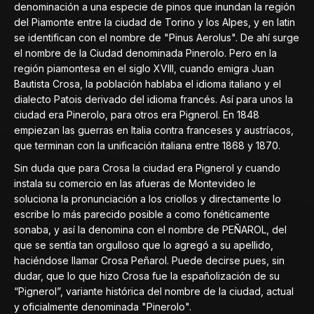
denominación a una especie de pinos que inundan la región
del Piamonte entre la ciudad de Torino y los Alpes, y en latin
se identifican con el nombre de "Pinus Aerolus". De ahí surge
el nombre de la Ciudad denominada Pinerolo. Pero en la
región piamontesa en el siglo XVIII, cuando emigra Juan
Bautista Crosa, la población hablaba el idioma italiano y el
dialecto Patois derivado del idioma francés. Así para unos la
ciudad era Pinerolo, para otros era Pignerol. En 1848
empiezan las guerras en Italia contra franceses y austríacos,
que terminan con la unificación italiana entre 1868 y 1870.
Sin duda que para Crosa la ciudad era Pignerol y cuando
instala su comercio en las afueras de Montevideo le
soluciona la pronunciación a los criollos y directamente lo
escribe lo más parecido posible a como fonéticamente
sonaba, y así la denomina con el nombre de PEÑAROL, del
que se sentía tan orgulloso que lo agregó a su apellido,
haciéndose llamar Crosa Peñarol. Puede decirse pues, sin
dudar, que lo que hizo Crosa fue la españolización de su
“Pignerol”, variante histórica del nombre de la ciudad, actual
y oficialmente denominada "Pinerolo".