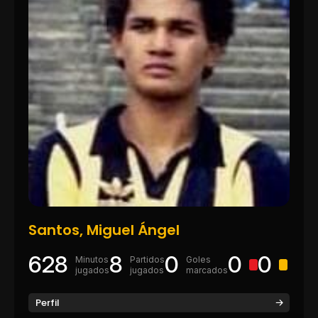
Santos, Miguel Ángel
628
8
0
0
0
Minutos
Partidos
Goles
jugados
jugados
marcados
Perfil