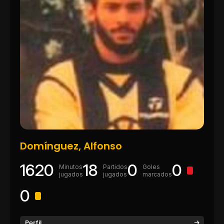
Domínguez, Alfonso
1620
18
0
0
Minutos
Partidos
Goles
jugados
jugados
marcados
0
Perfil