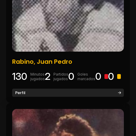
Rabino, Juan Pedro
130
2
0
0
0
Minutos
Partidos
Goles
jugados
jugados
marcados
Perfil