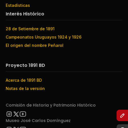
Estadísticas
Interés Histórico
28 de Setiembre de 1891
Campeonatos Uruguayos 1924 y 1926
El origen del nombre Peñarol
Proyecto 1891 BD
Acerca de 1891 BD
Notas de la versión
Comisión de Historia y Patrimonio Histórico
Museo José Carlos Domínguez