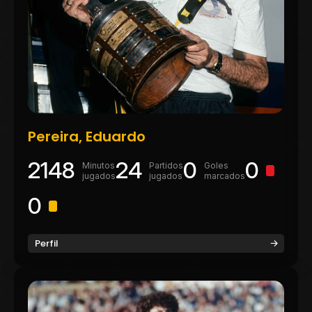
Pereira, Eduardo
2148
24
0
0
Minutos
Partidos
Goles
jugados
jugados
marcados
0
Perfil