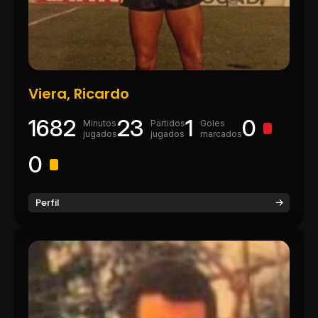
Viera, Ricardo
1682
23
1
0
Minutos
Partidos
Goles
jugados
jugados
marcados
0
Perfil