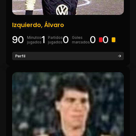
Izquierdo, Álvaro
90
1
0
0
0
Minutos
Partidos
Goles
jugados
jugados
marcados
Perfil