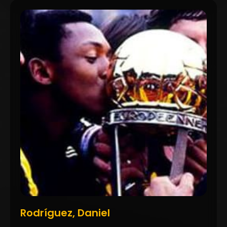
Rodríguez, Daniel