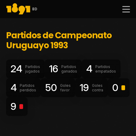
BD
Partidos de Campeonato
Uruguayo 1993
24
16
4
Partidos
Partidos
Partidos
jugados
ganados
empatados
4
50
19
0
Partidos
Goles
Goles
perdidos
favor
contra
9