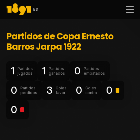
BD
Partidos de Copa Ernesto
Barros Jarpa 1922
1
1
0
Partidos
Partidos
Partidos
jugados
ganados
empatados
0
3
0
0
Partidos
Goles
Goles
perdidos
favor
contra
0