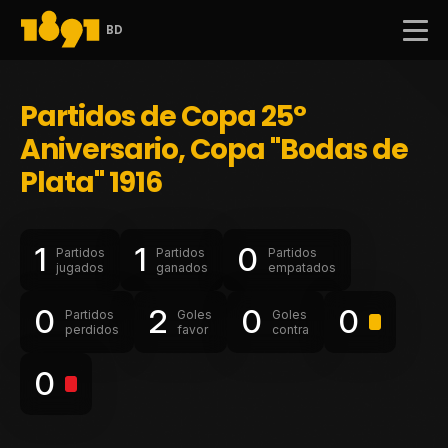
BD
Partidos de Copa 25°
Aniversario, Copa "Bodas de
Plata" 1916
1
1
0
Partidos
Partidos
Partidos
jugados
ganados
empatados
0
2
0
0
Partidos
Goles
Goles
perdidos
favor
contra
0