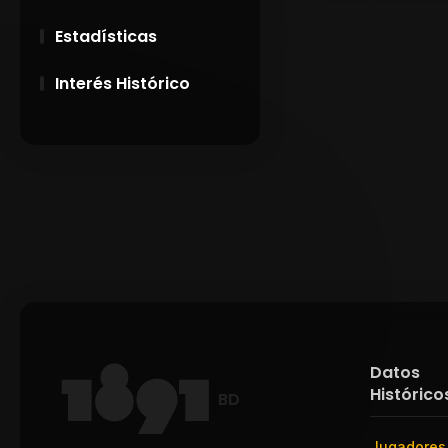
Estadísticas
Interés Histórico
28 de Setiembre de
1891
Campeonatos
Uruguayos 1924 y
1926
El origen del nombre
Peñarol
Datos
Histórico
BD
Jugadores