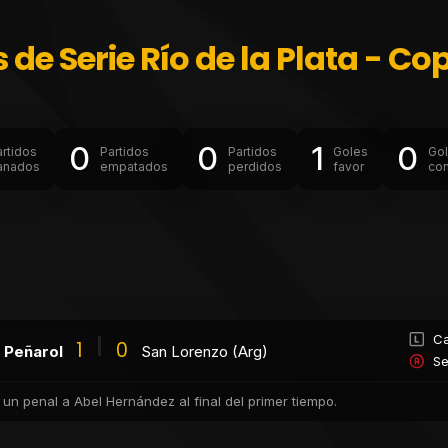
 de Serie Río de la Plata - C
0
0
1
0
artidos
Partidos
Partidos
Goles
Go
anados
empatados
perdidos
favor
con
Ca
1
0
Peñarol
San Lorenzo (Arg)
Se
 un penal a Abel Hernández al final del primer tiempo.