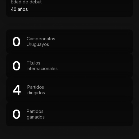
Edad de debut
40 años
0
Campeonatos
Uruguayos
0
Títulos
Internacionales
4
Partidos
dirigidos
0
Partidos
ganados