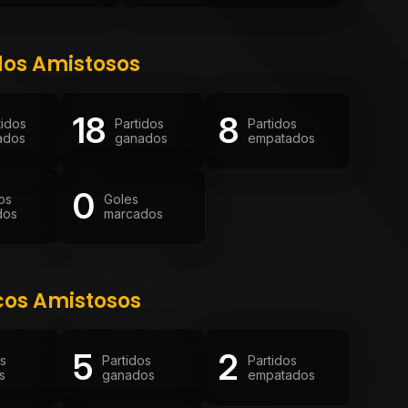
dos Amistosos
18
8
tidos
Partidos
Partidos
ados
ganados
empatados
0
os
Goles
dos
marcados
cos Amistosos
5
2
os
Partidos
Partidos
s
ganados
empatados