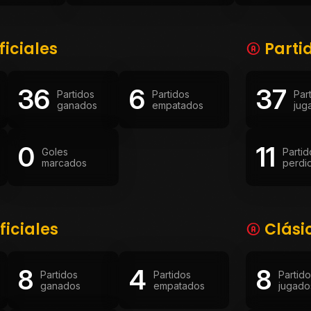
ficiales
Parti
36
6
37
Partidos
Partidos
Par
ganados
empatados
jug
0
11
Goles
Partid
marcados
perdi
ficiales
Clási
8
4
8
Partidos
Partidos
Partid
ganados
empatados
jugado