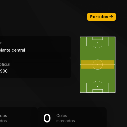
Partidos
ón
lante central
ficial
1900
0
idos
Goles
ados
marcados