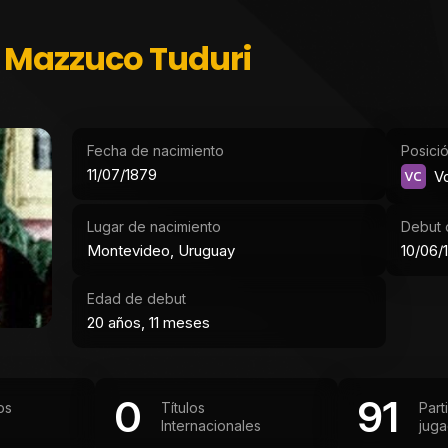
 Mazzuco Tuduri
Fecha de nacimiento
Posici
11/07/1879
VC
Vo
Lugar de nacimiento
Debut o
Montevideo, Uruguay
10/06/
Edad de debut
20 años, 11 meses
0
91
os
Títulos
Part
Internacionales
jug