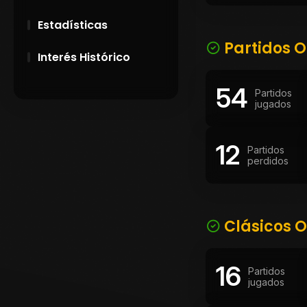
Estadísticas
Partidos O
Interés Histórico
54
28 de Setiembre de
Partidos
1891
jugados
Campeonatos
12
Uruguayos 1924 y
Partidos
1926
perdidos
El origen del nombre
Peñarol
Clásicos O
16
Partidos
jugados