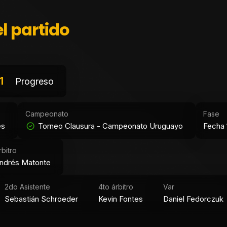
l partido
1
Progreso
Campeonato
Fase
es
Torneo Clausura - Campeonato Uruguayo
Fecha 
rbitro
ndrés Matonte
2do Asistente
4to árbitro
Var
Sebastián Schroeder
Kevin Fontes
Daniel Fedorczuk