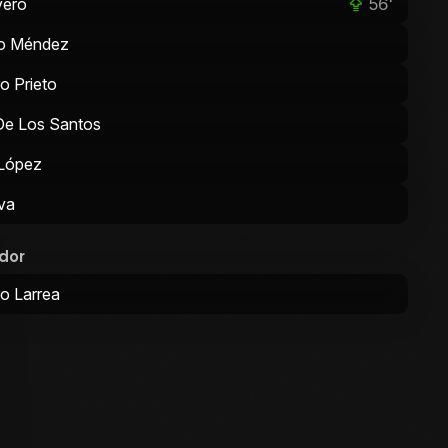
56'
vero
o Méndez
o Prieto
De Los Santos
 López
lva
dor
ro Larrea