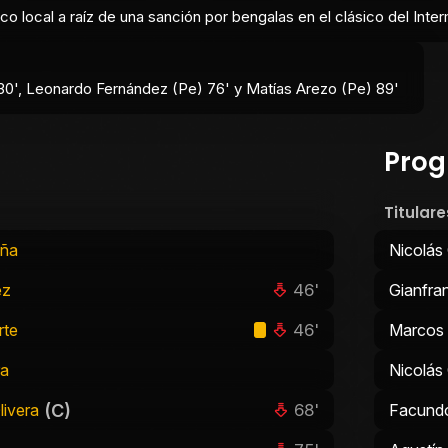
ico local a raíz de una sanción por bengalas en el clásico del Inte
30', Leonardo Fernández (Pe) 76' y Matías Arezo (Pe) 89'
Prog
Titulare
aña
Nicolás 
46'
ez
Gianfra
46'
rte
Marcos 
ra
Nicolás 
(C)
68'
livera
Facund