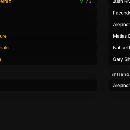
75'
érrez
Juan Ri
Facund
Alejandr
ure
Matías 
haler
Nahuel
a
Gary Si
Entrena
Alejand