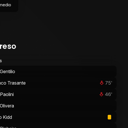
rmedio
reso
s
Gentilio
75'
nco Trasante
46'
Paolini
Olivera
o Kidd