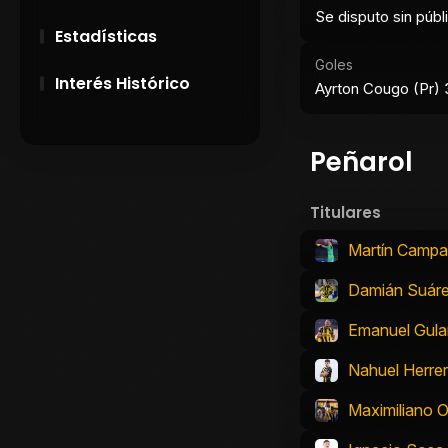
Se disputo sin públ
Estadísticas
Goles
Interés Histórico
Ayrton Cougo (Pr) 
28 de Setiembre de
1891
Peñarol
Campeonatos
Titulares
Uruguayos 1924 y
1926
Martín Camp
El origen del nombre
Damián Suár
Peñarol
Emanuel Gula
Nahuel Herre
Maximiliano O