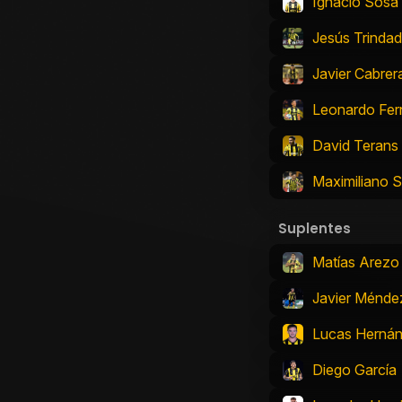
Ignacio Sosa
Jesús Trinda
Javier Cabrer
Leonardo Fe
David Terans
Maximiliano S
Suplentes
Matías Arezo
Javier Ménde
Lucas Herná
Diego García