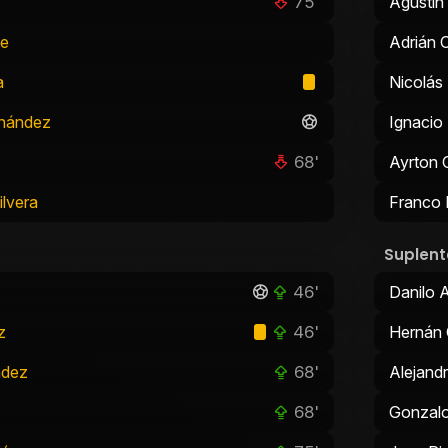
75'
Agustín
de
Adrián 
a
Nicolás
rnández
Ignaci
68'
Ayrton
ilvera
Franco
Suplent
46'
Danilo 
46'
z
Hernán 
68'
ndez
Alejand
68'
Gonzalo