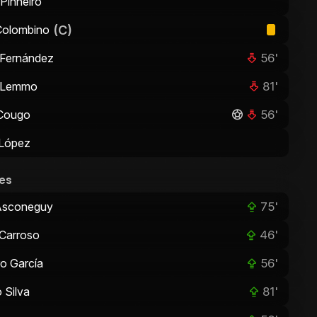
 Pinheiro
(C)
Colombino
56'
 Fernández
81'
o Lemmo
56'
 Cougo
 López
es
75'
Asconeguy
46'
Carroso
56'
ro García
81'
 Silva