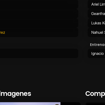
Ariel Li
Geanfra
Lukas K
rez
Nahuel
Entrena
Ignacio 
 imagenes
Compa