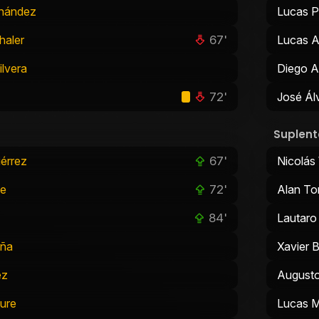
rnández
Lucas P
67'
haler
Lucas A
ilvera
Diego A
72'
José Ál
Suplent
67'
érrez
Nicolá
72'
de
Alan To
84'
Lautaro
aña
Xavier 
ez
August
ure
Lucas 