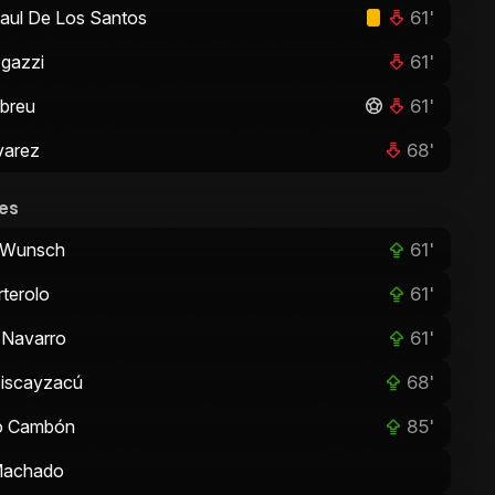
61'
aul De Los Santos
61'
gazzi
61'
breu
68'
varez
es
61'
s Wunsch
61'
rterolo
61'
 Navarro
68'
Biscayzacú
85'
o Cambón
Machado