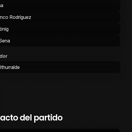
ma
nco Rodríguez
önig
 Sena
dor
Ithurralde
cto del partido