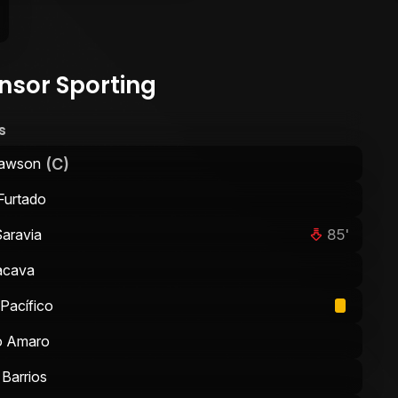
nsor Sporting
s
(C)
Dawson
Furtado
85'
aravia
acava
 Pacífico
o Amaro
Barrios