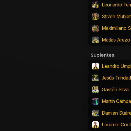
Leonardo Fe
Stiven Muhlet
Maximiliano S
Matías Arezo
Suplentes
Leandro Umpi
Jesús Trinda
Gastón Silva
Martín Camp
Damián Suár
Lorenzo Cout