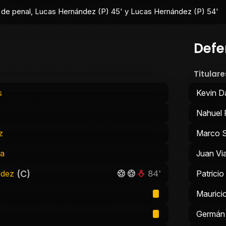
 de penal, Lucas Hernández (P) 45' y Lucas Hernández (P) 54'
Defe
Titulare
s
Kevin 
Nahuel 
z
Marco S
ra
Juan Vi
(C)
84'
ndez
Patricio
Maurici
Germán 