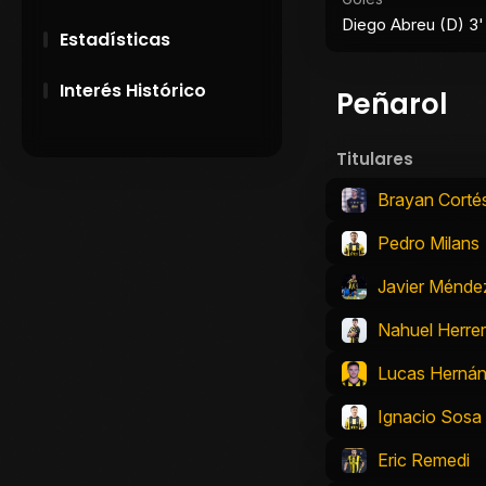
Diego Abreu (D) 3'
Estadísticas
Interés Histórico
Peñarol
28 de Setiembre de
Titulares
1891
Brayan Corté
Campeonatos
Uruguayos 1924 y
Pedro Milans
1926
Javier Ménde
El origen del nombre
Peñarol
Nahuel Herre
Lucas Herná
Ignacio Sosa
Eric Remedi