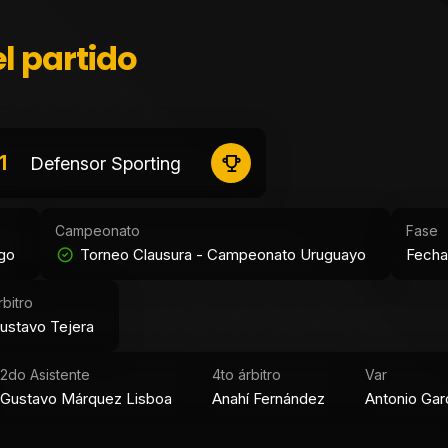
l partido
1
Defensor Sporting
Campeonato
Fase
ngo
Torneo Clausura - Campeonato Uruguayo
Fecha
rbitro
ustavo Tejera
2do Asistente
4to árbitro
Var
Gustavo Márquez Lisboa
Anahí Fernández
Antonio Gar