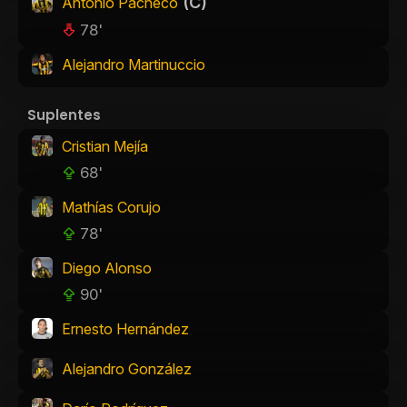
(C)
Antonio Pacheco
78'
Alejandro Martinuccio
Suplentes
Cristian Mejía
68'
Mathías Corujo
78'
Diego Alonso
90'
Ernesto Hernández
Alejandro González