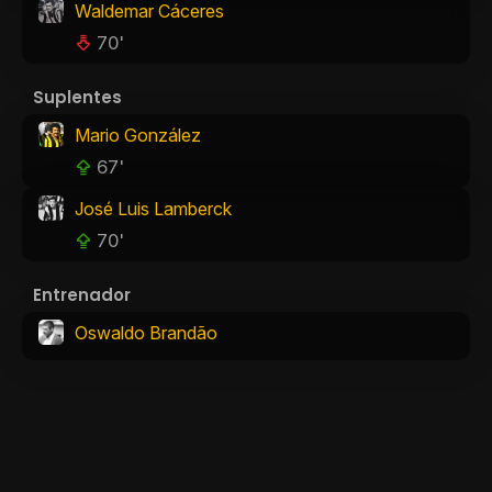
Waldemar Cáceres
70'
Suplentes
Mario González
67'
José Luis Lamberck
70'
Entrenador
Oswaldo Brandão