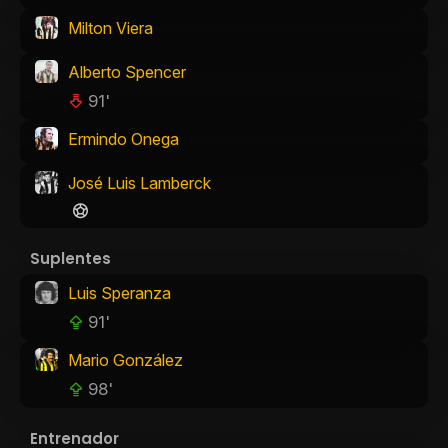
Milton Viera
Alberto Spencer
91'
Ermindo Onega
José Luis Lamberck
Suplentes
Luis Speranza
91'
Mario González
98'
Entrenador