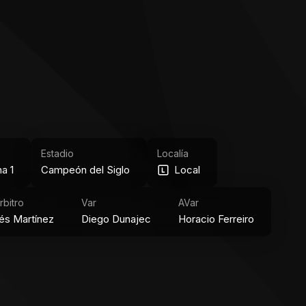
e
Estadio
Localía
a 1
Campeón del Siglo
Local
rbitro
Var
AVar
és Martínez
Diego Dunajec
Horacio Ferreiro