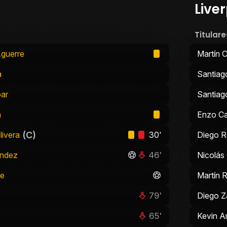
Live
Titulare
guerre
Martín
a
Santiago
ar
Santiag
a
Enzo Cas
(C)
livera
30'
Diego 
46'
ández
Nicolás
de
Martín 
79'
Diego Z
65'
Kevin 