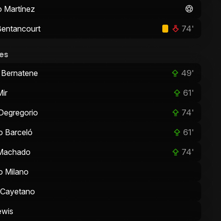
o Martínez
74'
entancourt
es
49'
 Bernatene
61'
Mir
74'
Degregorio
61'
 Barceló
74'
Machado
o Milano
 Cayetano
ewis