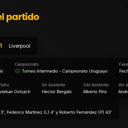
l partido
1
Liverpool
Campeonato
Fas
do
Torneo Intermedio - Campeonato Uruguayo
Fech
rbitro
1er Asistente
2do Asistente
4to á
steban Ostojich
Héctor Bergalo
Alberto Píriz
Andr
3', Federico Martínez (L) 4' y Roberto Fernández (P) 43'