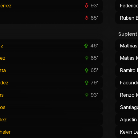
93'
érrez
Federic
65'
Ruben B
Suplent
46'
ez
Mathías
65'
uez
Matías 
65'
sta
Ramiro 
79'
ndez
Facundo
93'
as
Renzo 
tos
Santiag
lez
Agustín
haler
Kevin L