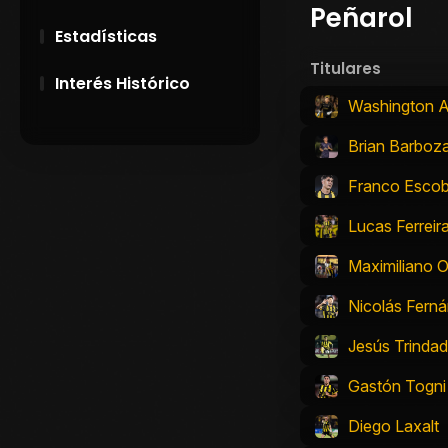
Peñarol
Estadísticas
Titulares
Interés Histórico
Washington A
28 de Setiembre de
Brian Barboz
1891
Franco Escob
Campeonatos
Uruguayos 1924 y
Lucas Ferreir
1926
Maximiliano O
El origen del nombre
Peñarol
Nicolás Fern
Jesús Trinda
Gastón Togni
Diego Laxalt