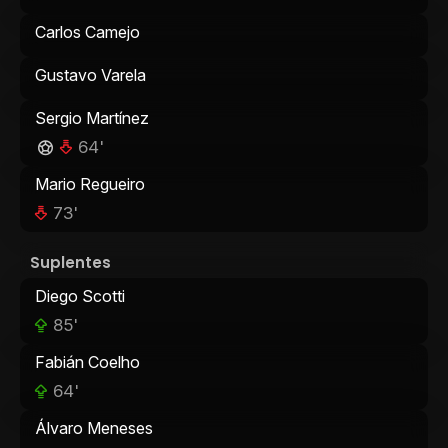
Carlos Camejo
Gustavo Varela
Sergio Martínez
64'
Mario Regueiro
73'
Suplentes
Diego Scotti
85'
Fabián Coelho
64'
Álvaro Meneses