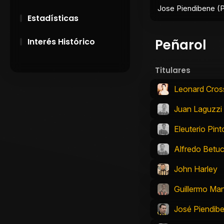
Jose Piendibene (P
Estadísticas
Peñarol
Interés Histórico
28 de Setiembre de
Titulares
1891
Leonard Cros
Campeonatos
Uruguayos 1924 y
Juan Laguzzi
1926
Eleuterio Pint
El origen del nombre
Alfredo Betuc
Peñarol
John Harley
Guillermo Man
José Piendib