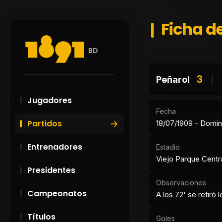
Ficha de
BD
3
Peñarol
Jugadores
Fecha
Partidos
18/07/1909 - Domi
Entrenadores
Estadio
Viejo Parque Centr
Presidentes
Observaciones
Campeonatos
A los 72' se retiró 
Títulos
Goles