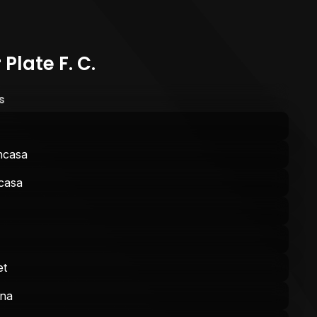
 Plate F. C.
s
ncasa
ncasa
et
ena