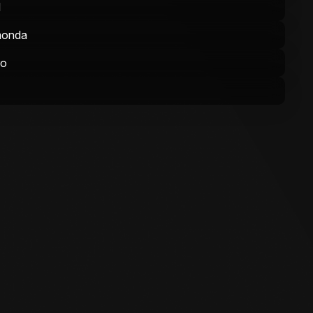
l
monda
ro