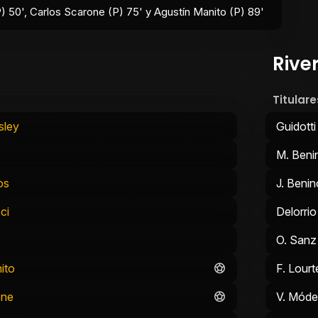
) 50', Carlos Scarone (P) 75' y Agustín Manito (P) 89'
River
Titulare
sley
Guidotti
M. Beni
os
J. Beni
ci
Delorrio
O. Sanz
ito
F. Lourt
ene
V. Mód