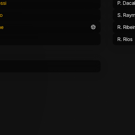
ssi
P. Daca
to
S. Ray
ne
R. Ribei
R. Ríos