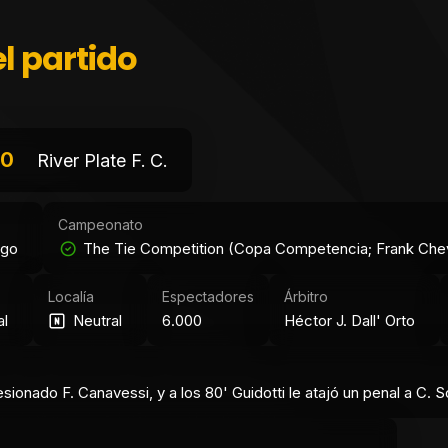
l partido
0
River Plate F. C.
Campeonato
ngo
The Tie Competition (Copa Competencia; Frank Cheval
Localía
Espectadores
Árbitro
al
Neutral
6.000
Héctor J. Dall' Orto
lesionado F. Canavessi, y a los 80' Guidotti le atajó un penal a C. 