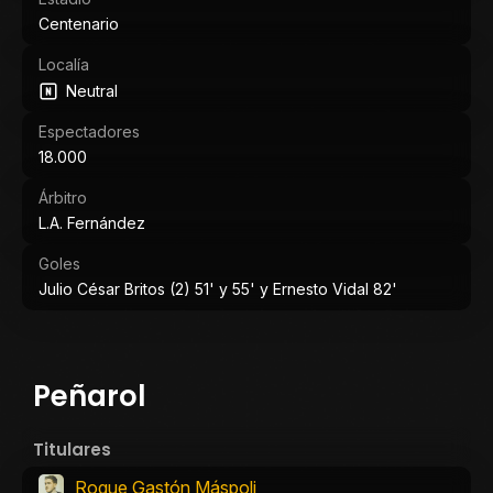
Centenario
Localía
Neutral
Espectadores
18.000
Árbitro
L.A. Fernández
Goles
Julio César Britos (2) 51' y 55' y Ernesto Vidal 82'
Peñarol
Titulares
Roque Gastón Máspoli