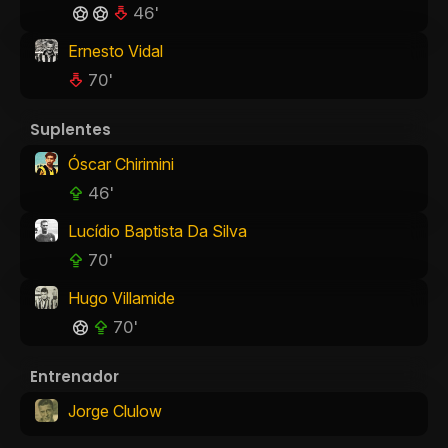
46'
Ernesto Vidal
70'
Suplentes
Óscar Chirimini
46'
Lucídio Baptista Da Silva
70'
Hugo Villamide
70'
Entrenador
Jorge Clulow