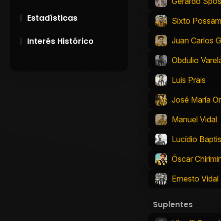
Gerardo Spós
Estadísticas
Sixto Possam
Juan Carlos 
Interés Histórico
Obdulio Varel
28 de Setiembre de
1891
Luis Prais
Campeonatos
José María Or
Uruguayos 1924 y
1926
Manuel Vidal
Lucídio Bapti
El origen del nombre
Peñarol
Óscar Chirimin
Ernesto Vidal
Suplentes