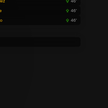
46'
lez
46'
e
46'
no