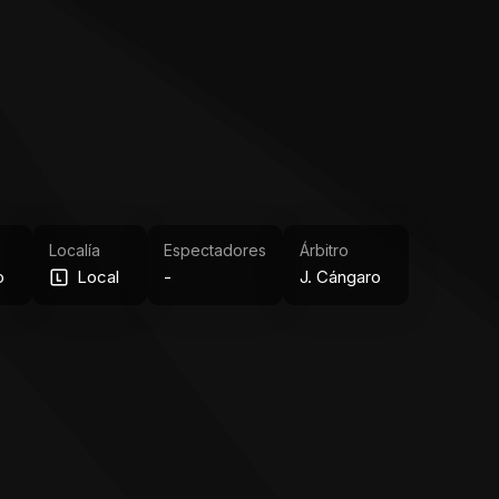
Localía
Espectadores
Árbitro
o
Local
-
J. Cángaro