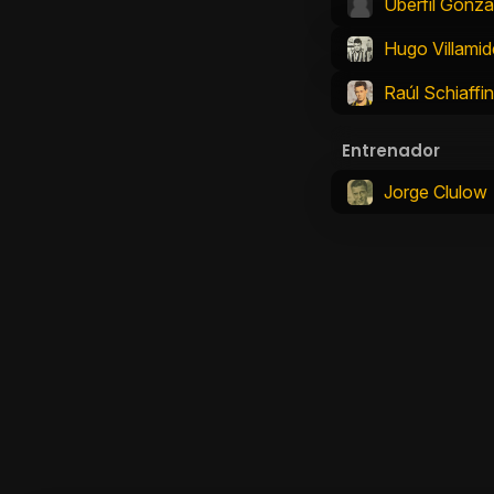
Uberfil Gonzá
Hugo Villamid
Raúl Schiaffi
Entrenador
Jorge Clulow