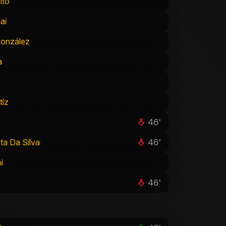
ito
ai
González
a
tíz
46'
46'
sta Da Silva
i
46'