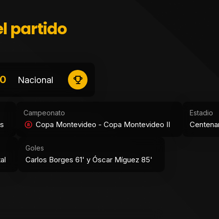
l partido
0
Nacional
Campeonato
Estadio
es
Copa Montevideo - Copa Montevideo II
Centenar
Goles
al
Carlos Borges 61' y Óscar Míguez 85'