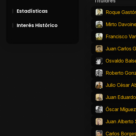
Titulares
Estadísticas
Roque Gastón
Mirto Davoin
Interés Histórico
Francisco Van
28 de Setiembre de
1891
Juan Carlos 
Campeonatos
Osvaldo Balse
Uruguayos 1924 y
1926
Roberto Gon
Julio César A
El origen del nombre
Peñarol
Juan Eduard
Óscar Míguez
Juan Alberto 
Carlos Borge