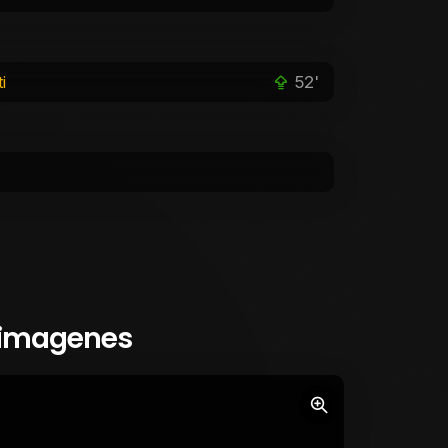
52'
i
 imagenes