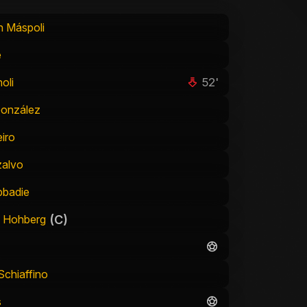
 Máspoli
e
52'
oli
González
iro
zalvo
bbadie
(C)
o Hohberg
Schiaffino
s