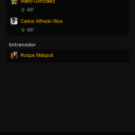
Mario González
46'
Carlos Alfredo Ríos
46'
Entrenador
Roque Máspoli