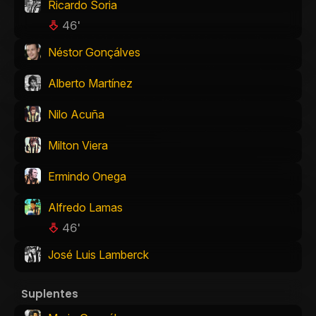
Ricardo Soria
46'
Néstor Gonçálves
Alberto Martínez
Nilo Acuña
Milton Viera
Ermindo Onega
Alfredo Lamas
46'
José Luis Lamberck
Suplentes