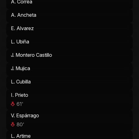
A. Corrêa
A. Ancheta
E. Alvarez
L. Ubiña
J. Montero Castillo
J. Mujica
L. Cubilla
I. Prieto
61'
V. Espárrago
80'
L. Artime