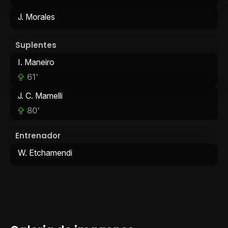
J. Morales
Suplentes
I. Maneiro
61'
J. C. Mamelli
80'
Entrenador
W. Etchamendi