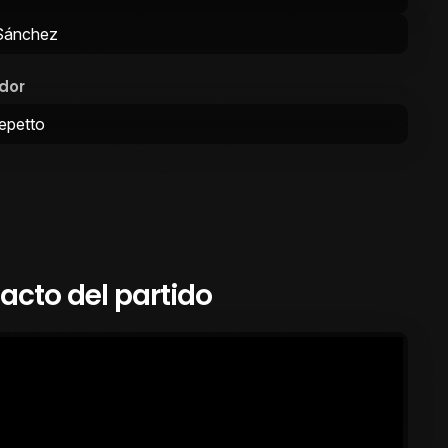
Sánchez
dor
epetto
cto del partido