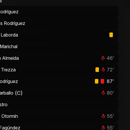
s
Rodríguez
is Rodríguez
 Laborda
 Marichal
46'
n Almeida
72'
 Trezza
odríguez
87'
(C)
80'
arballo
stro
55'
 Otormín
55'
 Fagúndez