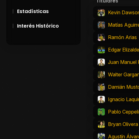
Titulares
Estadísticas
Kevin Dawso
Matías Aguirr
Interés Histórico
Ramón Arias
28 de Setiembre de
1891
Edgar Elizald
Campeonatos
Juan Manuel
Uruguayos 1924 y
1926
Walter Garga
Damián Must
El origen del nombre
Peñarol
Ignacio Laqui
Pablo Ceppeli
Bryan Olivera
Agustín Álvar