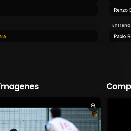
Renzo 
Entrena
era
Pablo R
 imagenes
Compa