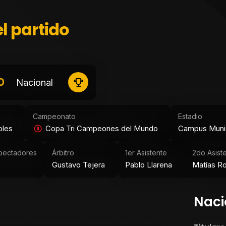
l partido
0
Nacional
Campeonato
Estadio
oles
Copa Tri Campeones del Mundo
Campus Munic
pectadores
Árbitro
1er Asistente
2do Asist
Gustavo Tejera
Pablo Llarena
Matías R
Naci