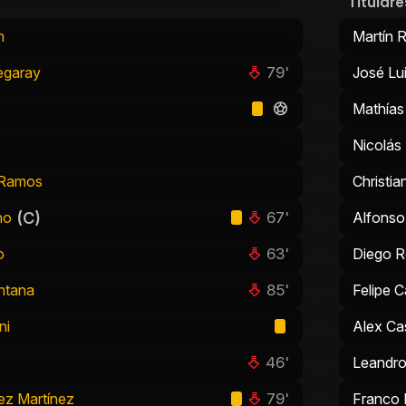
Titulare
n
Martín 
79'
egaray
José Lu
Mathías
e
Nicolás
 Ramos
Christia
(C)
67'
no
Alfonso
63'
o
Diego R
85'
ntana
Felipe C
ni
Alex Ca
46'
Leandro
79'
ez Martínez
Franco