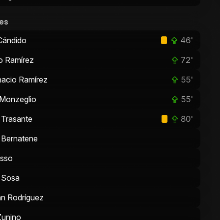
es
46'
Cándido
72'
o Ramírez
55'
nacio Ramírez
55'
Monzeglio
80'
 Trasante
 Bernatene
isso
 Sosa
n Rodríguez
Zunino