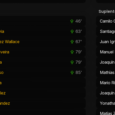
Suplent
46'
Camilo 
63'
via
Santiag
67'
ez Wallace
Juan Ig
79'
lveira
Manuel 
79'
ra
Joaquín
85'
so
Mathías
a
Mario R
lez
Joaquín
ández
Yonatha
Matías 