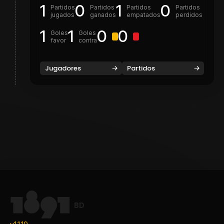
1
0
1
0
Partidos
Partidos
Partidos
Partidos
jugados
ganados
empatados
perdidos
1
1
0
0
Goles
Goles
favor
contra
Jugadores
Partidos
BD