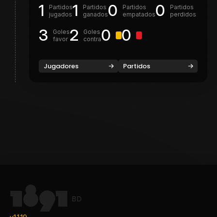
1
1
0
0
Partidos
Partidos
Partidos
Partidos
jugados
ganados
empatados
perdidos
3
2
0
0
Goles
Goles
favor
contra
Jugadores
Partidos
BD