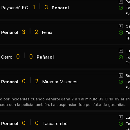
Pa
1
3
Paysandú F.C.
Peñarol
To
Fe
Ce
3
2
Peñarol
Fénix
To
Fe
Lu
0
0
Cerro
Peñarol
To
Fe
Be
0
2
Peñarol
Miramar Misiones
To
Fe
o por incidentes cuando Peñarol gana 2 a 1 al minuto 83. El 19-09 el Tri
hada con la policía también. La suspensión fue por falta de garantías.
Lu
0
0
Peñarol
Tacuarembó
To
Fe