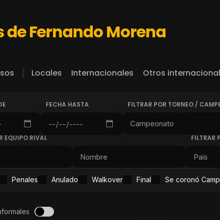
s de Fernando Morena
sos
Locales
Internacionales
Otros internaciona
DE
FECHA HASTA
FILTRAR POR TORNEO / CAM
R EQUIPO RIVAL
FILTRAR 
Penales
Anulado
Walkover
Final
Se coronó Cam
nformales