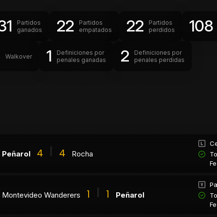
31
22
22
108
Partidos
Partidos
Partidos
ganados
empatados
perdidos
0
1
2
Definiciones por
Definiciones por
Walkover
penales ganadas
penales perdidas
Ce
4
4
Peñarol
Rocha
To
Fe
Pa
1
1
Montevideo Wanderers
Peñarol
To
Fe