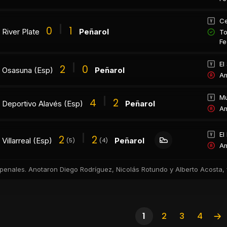
Ce
0
1
River Plate
Peñarol
To
Fe
El
2
0
Osasuna (Esp)
Peñarol
Am
Mu
4
2
Deportivo Alavés (Esp)
Peñarol
Am
El
2
2
Villarreal (Esp)
Peñarol
(5)
(4)
Am
 penales. Anotaron Diego Rodríguez, Nicolás Rotundo y Alberto Acosta,
1
2
3
4