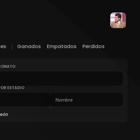
les
Ganados
Empatados
Perdidos
PEONATO
POR ESTADIO
peón