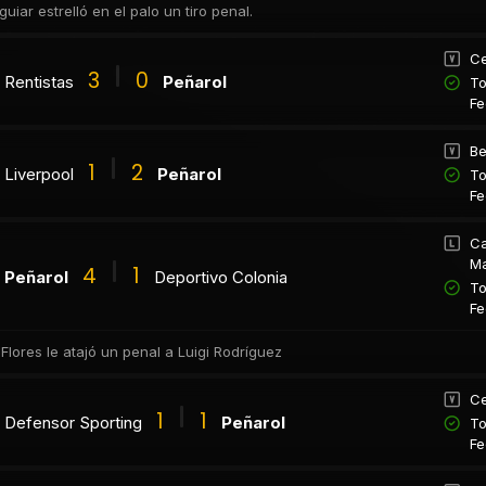
guiar estrelló en el palo un tiro penal.
Ce
3
0
Rentistas
Peñarol
To
Fe
Be
1
2
Liverpool
Peñarol
To
Fe
Ca
M
4
1
Peñarol
Deportivo Colonia
To
Fe
 Flores le atajó un penal a Luigi Rodríguez
Ce
1
1
Defensor Sporting
Peñarol
To
Fe