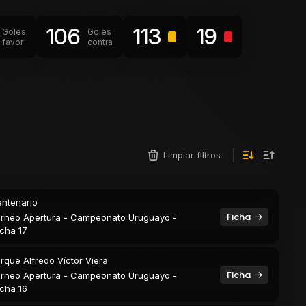
106
113
19
Goles
Goles
favor
contra
Limpiar filtros
ntenario
Ficha
rneo Apertura - Campeonato Uruguayo -
cha 17
rque Alfredo Víctor Viera
Ficha
rneo Apertura - Campeonato Uruguayo -
cha 16