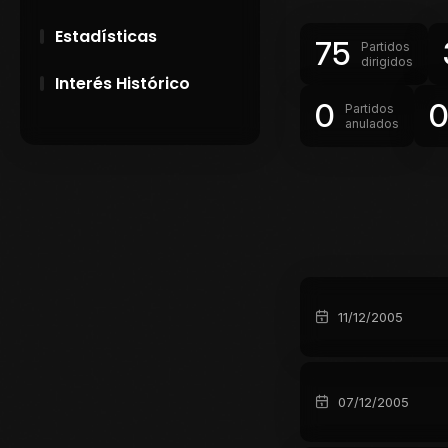
Estadísticas
75
Partidos
dirigidos
Interés Histórico
0
Partidos
anulados
28 de Setiembre de
1891
Campeonatos
Uruguayos 1924 y
1926
El origen del nombre
Peñarol
11/12/2005
07/12/2005