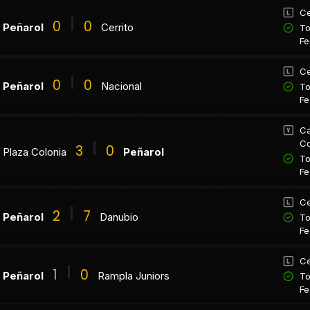
Ce
0
0
Peñarol
Cerrito
To
Fe
Ce
0
0
Peñarol
Nacional
To
Fe
Ca
Co
3
0
Plaza Colonia
Peñarol
To
Fe
Ce
2
7
Peñarol
Danubio
To
Fe
Ce
1
0
Peñarol
Rampla Juniors
To
Fe