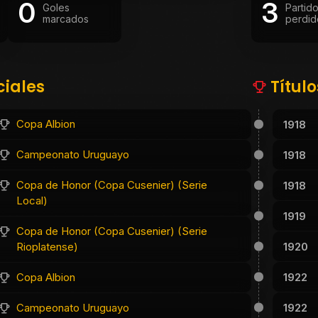
0
3
Goles
Partid
marcados
perdid
ciales
Títul
Copa Albion
1918
Campeonato Uruguayo
1918
Copa de Honor (Copa Cusenier) (Serie
1918
Local)
1919
Copa de Honor (Copa Cusenier) (Serie
1920
Rioplatense)
1922
Copa Albion
1922
Campeonato Uruguayo