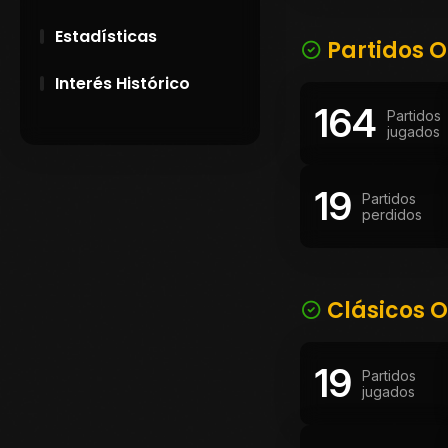
Estadísticas
Partidos O
Interés Histórico
164
Partidos
28 de Setiembre de
jugados
1891
19
Campeonatos
Partidos
perdidos
Uruguayos 1924 y
1926
El origen del nombre
Peñarol
Clásicos O
19
Partidos
jugados