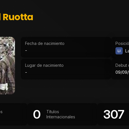
 Ruotta
Fecha de nacimiento
Posici
-
LI
La
Lugar de nacimiento
Debut o
-
09/09/
0
307
os
Títulos
Internacionales