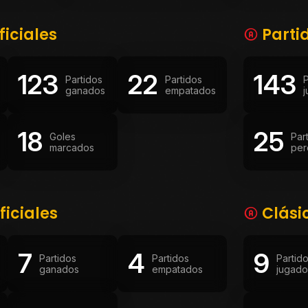
ficiales
Parti
123
22
143
Partidos
Partidos
P
ganados
empatados
18
25
Goles
Par
marcados
per
ficiales
Clási
7
4
9
Partidos
Partidos
Partid
ganados
empatados
jugado