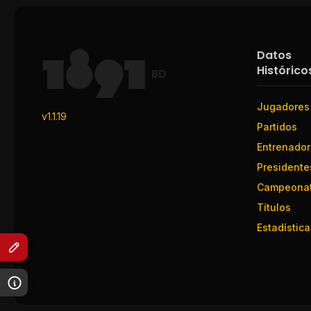
Datos
Histórico
BD
Jugadores
v1.1.19
Partidos
Entrenado
Presidente
Campeona
Títulos
Estadística