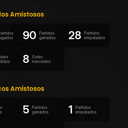
dos Amistosos
90
28
artidos
Partidos
Partidos
jugados
ganados
empatados
8
tidos
Goles
didos
marcados
cos Amistosos
5
1
os
Partidos
Partidos
s
ganados
empatados