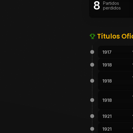
8
Partidos
perdidos
Títulos Ofi
1917
1918
1918
1918
1921
1921