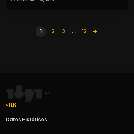
1
2
3
...
12
BD
v1.1.19
Datos Históricos