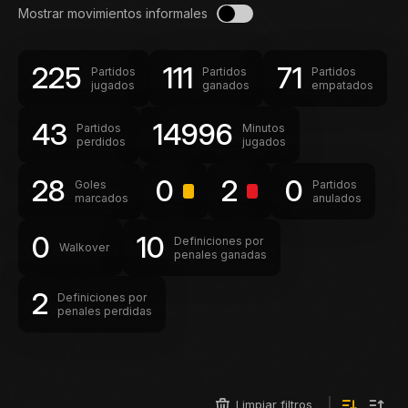
Mostrar movimientos informales
225
111
71
Partidos
Partidos
Partidos
jugados
ganados
empatados
43
14996
Partidos
Minutos
perdidos
jugados
28
0
2
0
Goles
Partidos
marcados
anulados
0
10
Definiciones por
Walkover
penales ganadas
2
Definiciones por
penales perdidas
Limpiar filtros