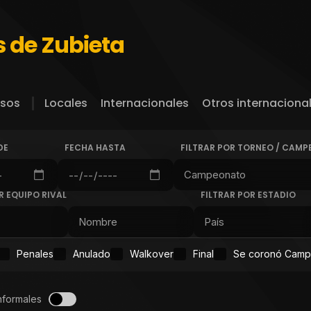
s de Zubieta
sos
Locales
Internacionales
Otros internaciona
DE
FECHA HASTA
FILTRAR POR TORNEO / CAM
R EQUIPO RIVAL
FILTRAR POR ESTADIO
Penales
Anulado
Walkover
Final
Se coronó Cam
nformales