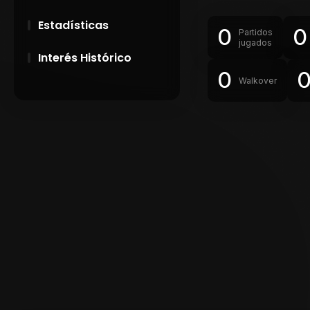
Estadísticas
0
0
Partidos
jugados
Interés Histórico
0
Walkover
28 de Setiembre de
1891
Campeonatos
Uruguayos 1924 y
1926
El origen del nombre
Peñarol