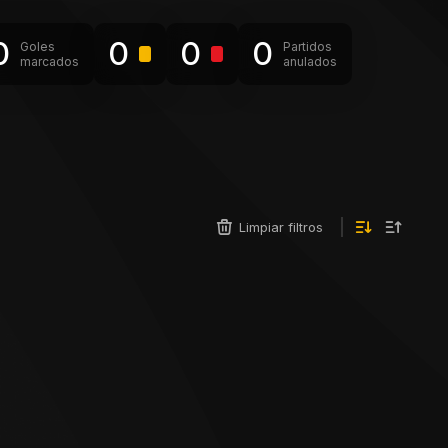
0
0
0
0
Goles
Partidos
marcados
anulados
Limpiar filtros