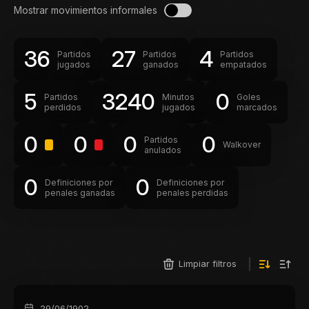
Mostrar movimientos informales
36
27
4
Partidos
Partidos
Partidos
jugados
ganados
empatados
5
3240
0
Partidos
Minutos
Goles
perdidos
jugados
marcados
0
0
0
0
Partidos
Walkover
anulados
0
0
Definiciones por
Definiciones por
penales ganadas
penales perdidas
Limpiar filtros
29/06/1902