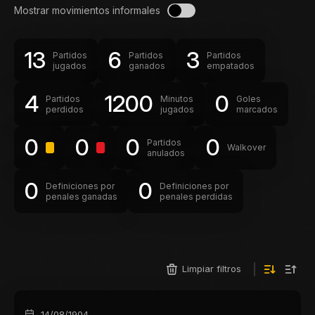
Mostrar movimientos informales
13
6
3
Partidos
Partidos
Partidos
jugados
ganados
empatados
4
1200
0
Partidos
Minutos
Goles
perdidos
jugados
marcados
0
0
0
0
Partidos
Walkover
anulados
0
0
Definiciones por
Definiciones por
penales ganadas
penales perdidas
Limpiar filtros
14/08/1904