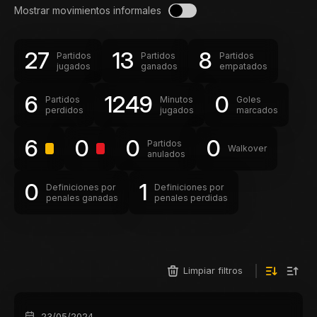
Mostrar movimientos informales
27
13
8
Partidos
Partidos
Partidos
jugados
ganados
empatados
6
1249
0
Partidos
Minutos
Goles
perdidos
jugados
marcados
6
0
0
0
Partidos
Walkover
anulados
0
1
Definiciones por
Definiciones por
penales ganadas
penales perdidas
Limpiar filtros
23/05/2024