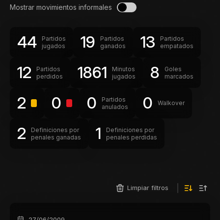
Mostrar movimientos informales
44
19
13
Partidos
Partidos
Partidos
jugados
ganados
empatados
12
1861
8
Partidos
Minutos
Goles
perdidos
jugados
marcados
2
0
0
0
Partidos
Walkover
anulados
2
1
Definiciones por
Definiciones por
penales ganadas
penales perdidas
Limpiar filtros
27/06/2009