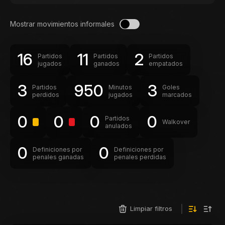
Mostrar movimientos informales
16
11
2
Partidos
Partidos
Partidos
jugados
ganados
empatados
3
950
3
Partidos
Minutos
Goles
perdidos
jugados
marcados
0
0
0
0
Partidos
Walkover
anulados
0
0
Definiciones por
Definiciones por
penales ganadas
penales perdidas
Limpiar filtros