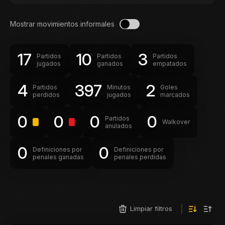
Mostrar movimientos informales
17
10
3
Partidos
Partidos
Partidos
jugados
ganados
empatados
4
397
2
Partidos
Minutos
Goles
perdidos
jugados
marcados
0
0
0
0
Partidos
Walkover
anulados
0
0
Definiciones por
Definiciones por
penales ganadas
penales perdidas
Limpiar filtros